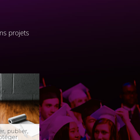
ns projets
r, publier,
otéger