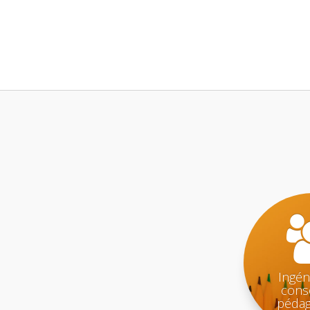
Ingén
conse
pédag