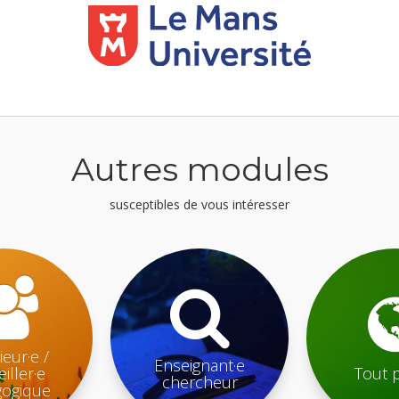
Autres modules
susceptibles de vous intéresser
ieur·e /
Enseignant·e
iller·e
Tout 
chercheur
ogique