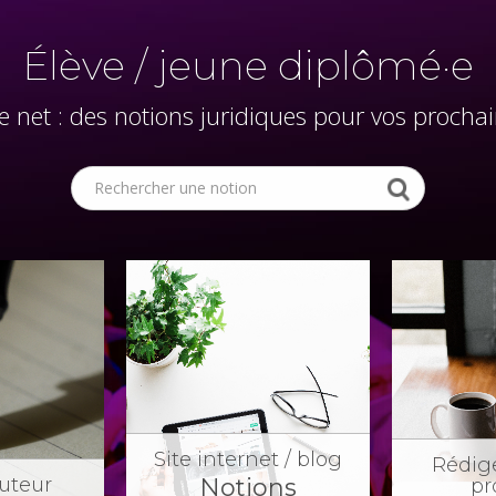
Élève / jeune diplômé·e
re net : des notions juridiques pour vos prochai
Site internet / blog
Rédige
Notions
auteur
pr