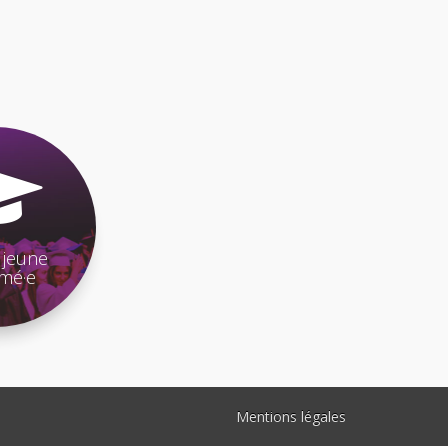
 jeune
ômé·e
Mentions légales