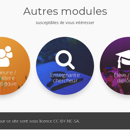
Autres modules
susceptibles de vous intéresser
ieur·e /
Enseignant·e
Élève /
iller·e
chercheur
dipl
ogique
sur ce site sont sous licence CC-BY-NC-SA.