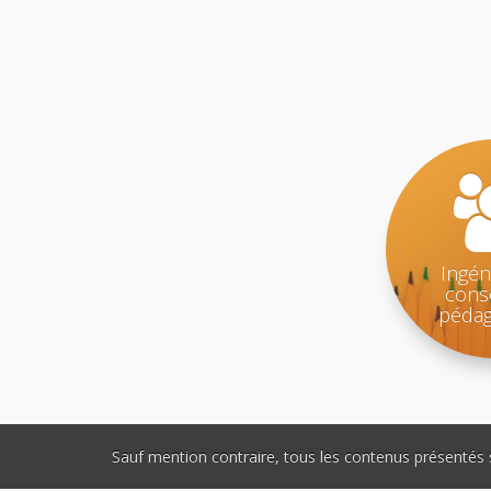
Ingén
conse
pédag
Sauf mention contraire, tous les contenus présentés 