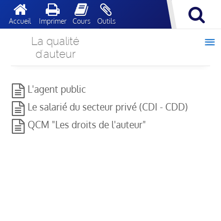
Accueil
Imprimer
Cours
Outils
La qualité
Je produis et je protège
d'auteur
Mac
L'agent public
Le salarié du secteur privé (CDI - CDD)
QCM "Les droits de l'auteur"